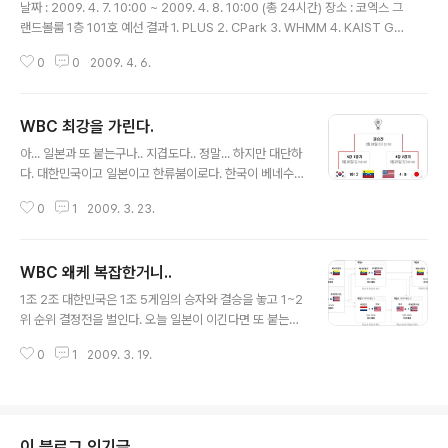
날짜 : 2009. 4. 7. 10:00 ~ 2009. 4. 8. 10:00 (총 24시간) 장소 : 코엑스 그
랜드볼룸 1층 101호 예선 결과 1. PLUS 2. CPark 3. WHMM 4. KAIST Go
N 5. woobi woobi pandas 6. Guard@MyLAND0 7. l@stplace 8. ar
0
0
2009. 4. 6.
gos 이상 8팀이 내일 4. 7일에 결전을 펼친다.
WBC 최강을 가린다.
글 내용
아... 일본과 또 붙는구나.. 지겹도다.. 정말... 하지만 대단하
다. 대한민국이고 일본이고 한류붐이로다. 한국이 베네수
엘라를 격퇴했고,, 일본은 미국을 격퇴했다. 내일 24일 오
0
1
2009. 3. 23.
전 10:00 시부터 결승전이다. 대한민국 전사들이여 져도
되니까 최선을 다 해주세요.
WBC 왜케 복잡한거니..
글 내용
1조 2조 대한민국은 1조 5게임의 승자와 결승을 놓고 1~2
위 순위 결정전을 벌인다. 오늘 일본이 이긴다면 또 붙는
다.. 결론적으로 1조 -> 한국:(일본) 2조 -> 베네수엘라:미
0
1
2009. 3. 19.
국 이 4팀이 우승을 다투는데 일본 : 미국 대한민국 : 베네
수엘라 일본에게 졌다. 그러나 차라리 낫다. 홈 경기인 미국
보다 베네수엘라가 훨씬 낫다. 대한민국 선수들 화이팅 ^^
이 블로그 인기글