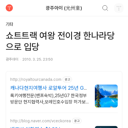
검색하기
광주아이 (光州童)
티스토리
기타
쇼트트랙 여왕 전이경 한나라당
으로 입당
광주아이
2010. 3. 25. 23:50
http://royaltourcanada.com
광고
캐나다현지여행사 로얄투어 25년 G7
한국정부 협력사
록키여행전문(밴프숙박),25년G7 한국정부
방문단 현지협력사,모레인호수입장 허가보
유
http://blog.naver.com/vceckorea
광고