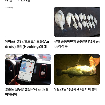
아이폰(iOS), 안드로이드폰(An
무안 홀통해변의 홀통좌대낚시 wi
droid) 후킹(Hooking)에 대해
th 감성돔
서 #2
영흥도 진두항 캠핑낚시 with 울
3월21일 낙생지 47센치 배돌이
어야옹아