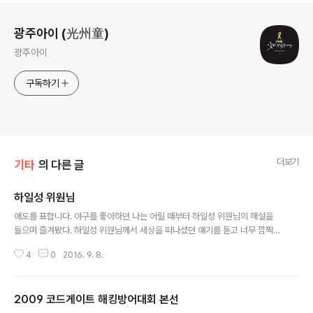
로그 정보
광주아이 (光州童)
광주아이
구독하기
더보기
기타
의 다른 글
하일성 위원님
글 내용
애도를 표합니다. 야구를 좋아하던 나는 어릴 때부터 하일성 위원님의 해설을
들으며 즐겨봤다. 하일성 위원님께서 세상을 떠나셨던 얘기를 듣고 너무 깜짝
놀랐다. 부디 하늘나라에서 좋은것만 보시고 행복하셨으면 좋겠습니다.
4
0
2016. 9. 8.
2009 코드게이트 해킹방어대회 본선
글 내용