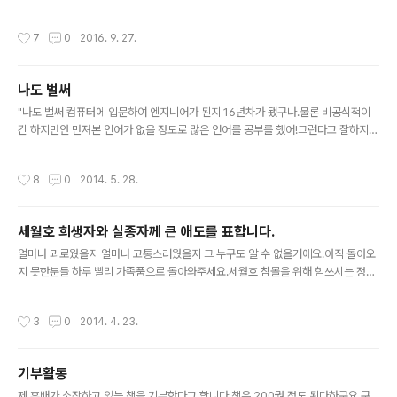
미꾸라지 가격이 후덜덜어렸을 때흙파면 나오는 땅강아지
않았지만 머리속엔 수리비 걱정뿐 ㅋㅋ 그래서 화요일(27
이제는 볼 수 없다.물론 키우시는 분들도 계시기는 하지만
일) 오늘 급 수리에 들어갔다. 경기도 광주에 위치한 엠제이
작성시간
7
0
2016. 9. 27.
구하기도 어렵다. 이날 메기는 누나..
워스에 다녀왔다. 배터리도 교체할겸 젊은 사장님 두 분이
너무 친절하게 대해주시고 이런저런 사적인 얘기도 좀 하
고 음료수도 주시고 수리비도 깎아주시고 5년동안 타면서
나도 벌써
게으른 나 때문에 고생한 까망이한테 미안하다는 말과 엠
글 내용
제이웍스 사장님께 감사의 말씀을 전하고 싶다. 엘리베이
"나도 벌써 컴퓨터에 입문하여 엔지니어가 된지 16년차가 됐구나.물론 비공식적이
터에 올라가는 내 큐브 부식이 되어 나가 떨어진 부위를 잘
긴 하지만안 만져본 언어가 없을 정도로 많은 언어를 공부를 했어!그런다고 잘하지도
라내고 뚝딱뚝딱 처리 하시는게 역시 기술자의 모습이 다
않고, 이런 생각을 왜 갑자기 했을까?세상에는 나보다 더 잘하는 분들도 많고,물론 나
시 원위치로 붙혀주시고 시동을 걸어봤더니 역시 엄청나게
보다 더 뛰어나고, 맡은 바 임무에 최선을 다 하겠지."라고 요새 생각을 많이 합니다.
작성시간
8
0
2014. 5. 28.
조용한 큐브!! 배터리를 기다리는 동안 이런저..
스트레스도 많이 받고, 또 한번의 슬럼프에 빠질 듯 합니다.그나마 스트레스를 풀 수
있는건 쉬는날 아무 생각도 하지 않는다는 것입니다.가끔 여자친구와 낚시도 가고,
캠핑도 가고, 영화도 보고, 공원 산책도 가고, 사진도 찍고이게 저의 스트레스 푸는 방
세월호 희생자와 실종자께 큰 애도를 표합니다.
법입니다.여러분들도 스트레스 받지말구요.스트레스 받아도 긍정적인 마인드로 받
글 내용
아들이시면 자연스레 기분이 좋아져요.
얼마나 괴로웠을지 얼마나 고통스러웠을지 그 누구도 알 수 없을거에요.아직 돌아오
지 못한분들 하루 빨리 가족품으로 돌아와주세요.세월호 침몰을 위해 힘쓰시는 정부
와 구조대원, 자원봉사자님 애 써주셔서 감사합니다.단 한 분이라도 꼭 돌아와주세
요.기적은 반드시 일어 날 것입니다.하나의 작은 움직임이 큰 기적을.....세월호 희생
작성시간
3
0
2014. 4. 23.
자와 실종자께 깊은 애도를 표합니다.꼭 돌아오실거라 믿습니다.
기부활동
글 내용
제 후배가 소장하고 있는 책을 기부한다고 합니다.책은 200권 정도 된다하구요.구