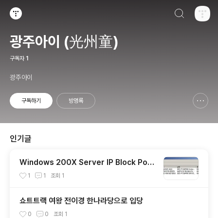
검색하기
티스토리
광주아이 (光州童)
구독자
1
광주아이
구독하기
방명록
신고하기 레이어
열기
인기글
Windows 200X Server IP Block Polic
y
1
1
조회
1
쇼트트랙 여왕 전이경 한나라당으로 입당
0
0
조회
1