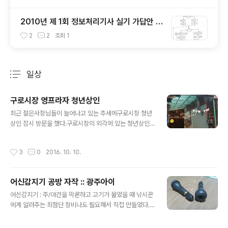
2010년 제 1회 정보처리기사 실기 가답안 및
해설
2
2
조회
1
일상
분류 전체보기
주요 글 목록
구로시장 영프라자 청년상인
글 내용
최근 젊은사장님들이 늘어나고 있는 추세에구로시장 청년
상인 잠시 방문을 했다.구로시장의 외각에 있는 청년상인
시장이다. 젊은 상인들로 구성 돼 있으나아직 그렇게 활성
화는 돼 있지 않아서한 쪽 마음이 아프긴 했지만오늘은 내
작성시간
3
0
2016. 10. 10.
가 그냥 방문만 했다.나중에 시간내서 엄청난 글을 좀 써줘
서 청년상인이 돈 많이 벌고 어깨 뽕이 좀 올라가게끔도와
줄 수 있었으면 좋겠다.비록 이렇다 라고 한 방문이지만볼
어신감지기 공방 자작 :: 광주아이
거리는 많았다.다음에 봐요구로시장 청년상인 여러분 ^^
글 내용
어신감지기 : 주/야간을 막론하고 고기가 물었을 때 낚시꾼
에게 알려주는 최첨단 장비나도 필요해서 직접 만들었다.
준비물1. 타이어구찌(500원) 2. 레인보우 LED(2P 1,000
원) 3. 낚시 방울(3P 1,000원) 4. 강력본드(2,000원) 편