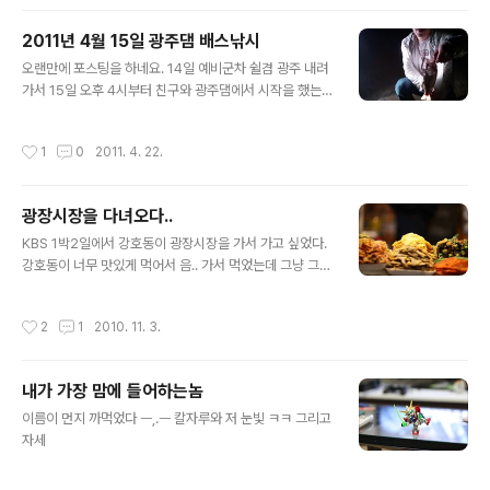
은 날씨에 잠실 야구장을 찾아주었다. 1번타자는 김원섭 이
용규가 햄스트링을 당하면서 빈자리를 김원섭이 대신 해주
2011년 4월 15일 광주댐 배스낚시
고 있다. 2번타자는 작은고추 김선빈 이날 김선빈의 싹쓸
글 내용
이 3루타가 터져서 LG팬들은 경기가 끝나기도 전에 경기
오랜만에 포스팅을 하네요. 14일 예비군차 쉴겸 광주 내려
장을 빠져나갔다. 오늘의 MVP 3번타자 이범호 초반 3점
가서 15일 오후 4시부터 친구와 광주댐에서 시작을 했는
짜리 홈런으로 LG선수들을 제압했다. 기아의 4번타자 최
데 아저씨들 왈... 여기는 저녁에만 나와요.. 그래서 채비를
희섭. 빅초이. 안타는 꾸준히 치면서 현재 안타 1위 기아의
다시 하고 해 떨어질 때쯤 입질이 오더니 한.. 2짜 정도 한
작성시간
1
0
2011. 4. 22.
막내 안치홍 어린 선수인데 ..
마리와 4짜정도?? 귀신같이 나왔네..
광장시장을 다녀오다..
글 내용
KBS 1박2일에서 강호동이 광장시장을 가서 가고 싶었다.
강호동이 너무 맛있게 먹어서 음.. 가서 먹었는데 그냥 그랬
다. ㅡ,.ㅡ 내가 좋아하는 부침개, 전,,, 너무 맛있게 보인다.
ㅠㅡㅠ 빈대떡 한접시에 4000원 정도 한다. 광장시장에는
작성시간
2
1
2010. 11. 3.
평일 대낮에도 사람들이 많다. 그냥 앉아서 막걸리 소주에
빈대떡, 등 여러가지 음식.. ㄱㄱ ㅑ 순희네 라는 반찬가게...
길가다가 깻잎 짱아찌를 계속 봤다. 이모님께서 하나 집어
내가 가장 맘에 들어하는놈
주시더니 먹어보라 하셔서 언넝 받아 먹었는데 맛있어서
글 내용
한줌 샀다. 그래도 아직 대한민국 인심은 살아있구나 하는
이름이 먼지 까먹었다 ㅡ,.ㅡ 칼자루와 저 눈빛 ㅋㅋ 그리고
생각이 들었다 ㅎㅎ
자세