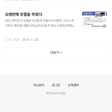
실기 4월 18일 구일중학교에서 오전 8시30분 ~ 오후12
시30분까지 일단 B형의 문제지가 나오고 알고리즘을 제외
한 나머지 과목들을 엄청난 속도로 풀었다. 풀고나니 시간
오랜만에 헌혈을 하였다.
은 9시40분... 10분만에 찍다시피 했다. 결과는 만족 ㅎㅎ
글 내용
EBS 제작진인 김용호 PD형과 전용덕 PD형과 그리고 우
문제는 알고리즘인데.. 일단 먼저 가답안이다. 1. 알고리즘
리회사 홍민표 대표이사님(주인공)과 찍은 리얼프로젝트 Y
문제는 최대공약수와 최소공배수를 유클리드 호제법으로
es 맨 촬영때문에 강남 헌혈의 집 앞에서 우연찮게 헌혈을
푸는 것이다. 답은 다음과 같다. PHP로 푼 것이다. 실행 결
해야했다. 대표님은 헌혈을 못하시고 나만 했다. 400ml
과 a = 8 b = 30을 입력했을 때 high = 30 low = 8 최
작성시간
0
1
2009. 4. 28.
전혈.. 07년도 1월달에 하고 너무 오랫동안 하지 않았다.
대공약수 = 2 최소공배수= 120 1번답은 그냥 ..
이제 자주 해야지.. ㅎㅎ 우리 모두 피의 수입이 없는 그날
까지 헌혈을 해보아요.. ^^
더보기
의안내
티스토리
로그인
고객센터
© Daum Corp.