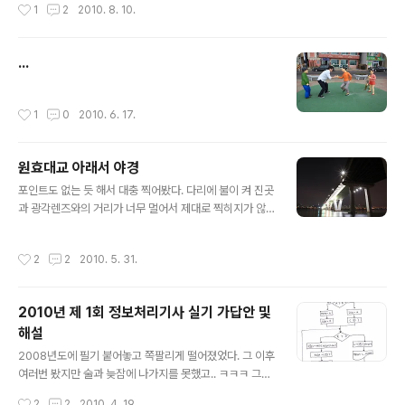
작성시간
1
2
2010. 8. 10.
...
작성시간
1
0
2010. 6. 17.
원효대교 아래서 야경
글 내용
포인트도 없는 듯 해서 대충 찍어봤다. 다리에 불이 켜 진곳
과 광각렌즈와의 거리가 너무 멀어서 제대로 찍히지가 않
네. 담에는 그냥 24-70을 들구 가서 찍어야지... 너무 멀
어.. ㅠㅡㅠ 포인트도 없는 것 같고..
작성시간
2
2
2010. 5. 31.
2010년 제 1회 정보처리기사 실기 가답안 및
해설
글 내용
2008년도에 필기 붙어놓고 쪽팔리게 떨어졌었다. 그 이후
여러번 봤지만 술과 늦잠에 나가지를 못했고.. ㅋㅋㅋ 그래
서 이번이 마지막이니 봤다. 2010년 제 1회 정보처리기사
작성시간
2
2
2010. 4. 19.