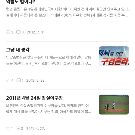
악법도 법이다?
글 내용
런던 올림픽은 4일째 대한민국에 대한 아니 어쩌면 전 세계에 실망만 안겨주고 있다.
볼때마다 짜증나서 못 보겠다. 박태환 400m 자유형 번복 (제대로 경기를 치를 수 있
겠는가?) 조준호 번복(물론 상대 일본 선수와 일본 국민의 매너&양심) 신아람(4년의
준비가 막돼먹은 심판진의 1초 때문에 물거품이 되고) 앞으로는 안 볼란다. 런던올림
작성시간
2
0
2012. 7. 31.
픽 70억 지구촌 축제를 이렇게 한 순간에 말아먹다니 앞으로 있을 대한민국 선수들
은 어떤 법에서 경기를 치르게 될지 기대가 된다. 물론 메달이 중요한건 아니다 라고
말들을 하지만 선수들은 최고가 되기 위하여 지금까지 노력해왔다. 더 이상 박태환,
그냥 내 생각
조준호, 신아람 선수와 같이 다른 선수들은 아프지 않았으면 좋겠다. 허나 당신들은
글 내용
지금 세계 최고입니다. 아니 앞으로도 최고입니..
1. 맞춤법최근 몇몇 분들이 네이트온으로 아래와 같이 말씀
들을 하신다. ㅎㅎ;;;A가 B보다 괜찮다.(O)A가 B보다 낫
다.(O)A가 B보다 나을 듯 싶다.(O)-> A가 B보다 낳을 듯
싶다.(X)낫다 -> A가 B보다 낫다.(좋다, 우월하다, 괜찮다)
작성시간
4
1
2012. 5. 22.
낳다 -> 배 속의 아이를 낳다.2. 음슴체최근 10년간 인터
넷의 발전과 휴대기기의 급속한 진보(?)로 인하여사람들의
짧은 소리가 늘어났다.나만 그런가(?) 보기도 안 좋고, 듣기
2011년 4월 24일 잠실야구장
도 안 좋다.나 내일 집에 감어제 피자 먹었음내 여자친구임
글 내용
~함, ~음, ~임 등...대한민국은 자고로 상대방을 존중해주
오랜만에 잠실종합경기장 야구장을 갔다. 예매도 완전 어
고 예의바른 국가인데 내가 듣기로는 윗사람이고 아랫사람
렵게 해서 표를 구했다. 시구는 정엽, 애국가도 정엽이 불렀
이고 저런 말로 상대에게 말을 건낸다는 건예의에 어긋나
다. 락, 발라드로 오늘 KIA의 선발 투수는 양현종과 차일목
지 않나 싶다.그냥 내 생각들이다.
포수 중간에 김상훈 포수와 교체됐다. LG는 리즈 괴물투수
작성시간
1
0
2011. 4. 27.
와 조인성 포수 가수 정엽의 시구 엄청나게 많은 팬들이 좋