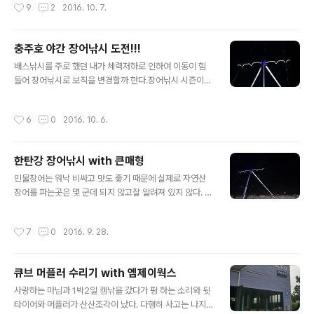
작성시간
9
2
2016. 10. 7.
하게 낚시하려고 별 짓을 다 하는 것 같다.사실 주/야간을
막론하고 초릿대만 보고 있으면 눈이 너무 아프다.계속 보
고 있을거면 방울은 굳이 달지 않아도 무관하다.이놈이 타
충주호 야간 장어낚시 도전!!!
이어구찌인데사람들은 타이어집가서 구한다고 하는데나는
글 내용
그냥 클릭 몇 방으로 샀다.마음 편하게 ㅎㅎ;;;레인보우 LE
배스낚시를 주로 했던 내가 체력저하로 인하여 이동이 힘
D 는 자전거 공기주입구에 붙히는건데요새는 어신감지기
들어 장어낚시로 보직을 변경할까 한다.장어낚시 시즌이
를 자작하는 사람이 많아서 인지2개씩 판다.아~~~~~!!!!!
거의 마무리 되긴 했지만그래도 혹시 몰라 대물이 많이 나
자전거 타이어도 두 개 였지... ㅡ,.ㅡ아무튼 아래쪽을 돌려
온다고 하여충주호로 급 출발하였다.장소 : 충주호 살미면
작성시간
6
0
2016. 10. 6.
서..
어느 다리 밑 미끼 : 청지렁이 급하게 세팅을 마치고저녁을
먹으려고 숯 피우고 고기를 올렸다.함께 출동했던 동생은
"형 오늘 장어 먹는건가요?ㅋㅋㅋㅋㅋㅋㅋㅋㅋㅋㅋㅋ자연
한탄강 장어낚시 with 큰매형
산 민물장어비싸고 귀해서 먹지 못하는 자연산 민물장
글 내용
어"내가 꼭 먹게 해줄께!!!"하던 찬라에 동생이 의자를 움직
민물장어는 워낙 비싸고 맛도 좋기 때문에 실제로 자연산
여 낚시대를 건드렸다?했는데 안 건드렸단다.!그럼 100%
장어를 파는곳은 몇 군데 되지 않고잘 알려져 있지 않다. 그
장어의 강한 입질이라고 판단하여 급하게 낚시대 앞으로
래서 몸 보신을 하기 위하여 3번 째 도전만에먹을 수 있는
진입 한 번만 더 먹어라 한 번만 더!!두 번째도 기다리고세
크기의 장어를 잡는데 성공했다.물론 짬낚으로 운까지 더
작성시간
7
0
2016. 9. 28.
번째 강한 입질!낚시대 빨려들어갈 것 같았..
해져서 말이다. 철원에 위치한 한탄강에서 말이다.오후 4
시쯤 낚시 준비를 해서입질은 8시부터 들어오기 시작했다.
장어와 메기 아이스박스가 그리 크지 않은 관계로 한탄강
큐브 머플러 수리기 with 엠제이웍스
장어의 크기는 굳이..... 비밀 메기 한 수 추가 장어와 메기
글 내용
추가 8시간 낚시로 이정도 조과면 꽤 괜찮은 조과이지 않
사랑하는 마님과 1박2일 캠낚을 갔다가 펑 하는 소리와 뒷
은가?민물장어가 좋아하는 미끼는 땅강아지다.땅강아지,
타이어와 머플러가 산산조각이 났다. 다행히 사고는 나지